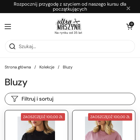
Przejdź do zawartości
Rozpocznij przygodę z szyciem od naszego kursu dla
×
początkujących
Otwórz kosz
0
Otwórz menu
Na rynku od 35 lat
Strona główna
/
Kolekcje
/
Bluzy
Bluzy
Filtruj i sortuj
ZAOSZCZĘDŹ 100,00 ZŁ
ZAOSZCZĘDŹ 100,00 ZŁ