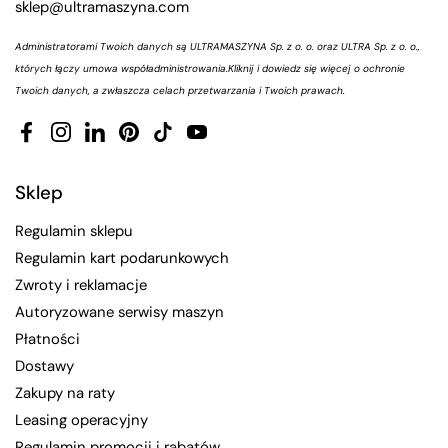
sklep@ultramaszyna.com
Administratorami Twoich danych są ULTRAMASZYNA Sp. z o. o. oraz ULTRA Sp. z o. o.,
których łączy umowa współadministrowania.
Kliknij i dowiedz się więcej o ochronie
Twoich danych, a zwłaszcza celach przetwarzania i Twoich prawach.
Facebook
Instagram
LinkedIn
Pinterest
TikTok
YouTube
Sklep
Regulamin sklepu
Regulamin kart podarunkowych
Zwroty i reklamacje
Autoryzowane serwisy maszyn
Płatności
Dostawy
Zakupy na raty
Leasing operacyjny
Regulamin promocji i rabatów