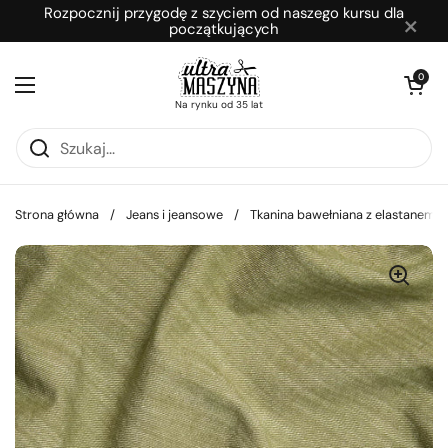
Przejdź do zawartości
Rozpocznij przygodę z szyciem od naszego kursu dla
×
początkujących
Otwórz kosz
0
Otwórz menu
Na rynku od 35 lat
Strona główna
/
Jeans i jeansowe
/
Tkanina bawełniana z elastanem je