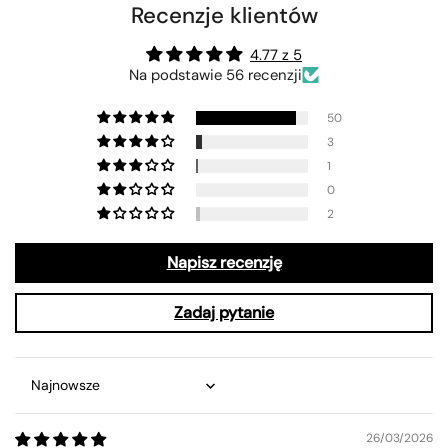
Recenzje klientów
4.77 z 5
Na podstawie 56 recenzji
50
3
1
0
2
Napisz recenzję
Zadaj pytanie
Sort by
26/03/2026