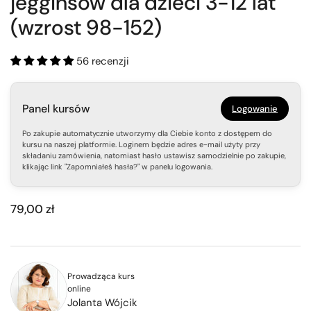
jegginsów dla dzieci 3-12 lat
(wzrost 98-152)
56 recenzji
Panel kursów
Logowanie
Po zakupie automatycznie utworzymy dla Ciebie konto z dostępem do
kursu na naszej platformie. Loginem będzie adres e-mail użyty przy
składaniu zamówienia, natomiast hasło ustawisz samodzielnie po zakupie,
klikając link "Zapomniałeś hasła?" w panelu logowania.
79,00 zł
Prowadząca kurs
online
Jolanta Wójcik