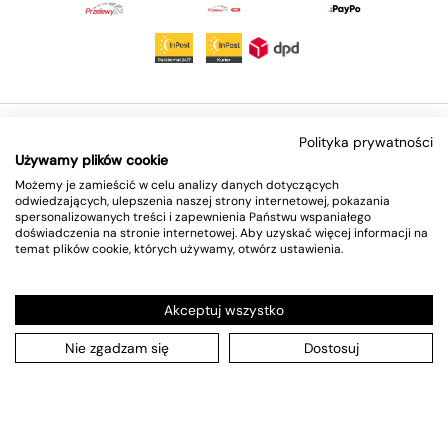
Prawa autorskie © 2026
ultramaszyna
.
Polityka prywatności
Używamy plików cookie
Kraj/region
(PLN zł)
Możemy je zamieścić w celu analizy danych dotyczących
odwiedzających, ulepszenia naszej strony internetowej, pokazania
spersonalizowanych treści i zapewnienia Państwu wspaniałego
doświadczenia na stronie internetowej. Aby uzyskać więcej informacji na
temat plików cookie, których używamy, otwórz ustawienia.
Akceptuj wszystko
Nie zgadzam się
Dostosuj
×