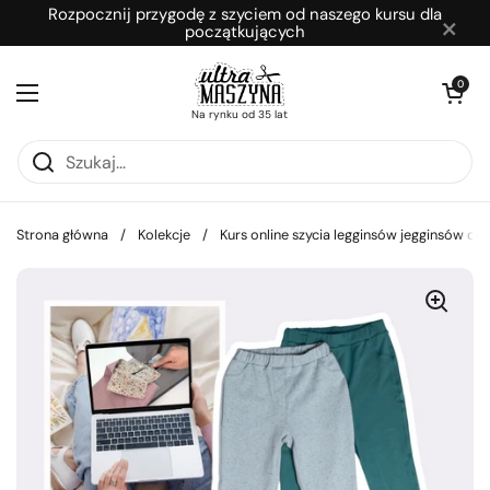
Przejdź do zawartości
Rozpocznij przygodę z szyciem od naszego kursu dla
×
początkujących
Otwórz kosz
0
Otwórz menu
Na rynku od 35 lat
Strona główna
/
Kolekcje
/
Kurs online szycia legginsów jegginsów dla