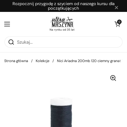
Przejdź do zawartości
Rozpocznij przygodę z szyciem od naszego kursu dla
×
początkujących
Otwórz kosz
0
Otwórz menu
Na rynku od 35 lat
Strona główna
/
Kolekcje
/
Nici Ariadna 200mb 120 ciemny granat 73