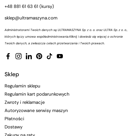
+48 881 61 63 61
(kursy)
sklep@ultramaszyna.com
Administratorami Twoich danych są ULTRAMASZYNA Sp. z o. o. oraz ULTRA Sp. z o. o.,
których łączy umowa współadministrowania.
Kliknij i dowiedz się więcej o ochronie
Twoich danych, a zwłaszcza celach przetwarzania i Twoich prawach.
Facebook
Instagram
LinkedIn
Pinterest
TikTok
YouTube
Sklep
Regulamin sklepu
Regulamin kart podarunkowych
Zwroty i reklamacje
Autoryzowane serwisy maszyn
Płatności
Dostawy
Zakupy na raty