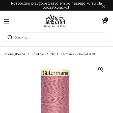
Przejdź do zawartości
Rozpocznij przygodę z szyciem od naszego kursu dla
×
początkujących
Otwórz kosz
0
Otwórz menu
Na rynku od 35 lat
Strona główna
/
Kolekcje
/
Nici Gutermann 100m kol. 473