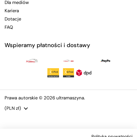
Dla mediów
Kariera
Dotacje
FAQ
Wspieramy płatności i dostawy
Prawa autorskie © 2026
ultramaszyna
.
Kraj/region
(PLN zł)
Polityka prywatności