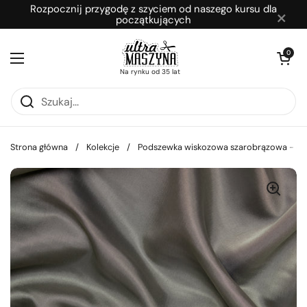
Przejdź do zawartości
Rozpocznij przygodę z szyciem od naszego kursu dla
×
początkujących
Otwórz kosz
0
Otwórz menu
Na rynku od 35 lat
Strona główna
/
Kolekcje
/
Podszewka wiskozowa szarobrązowa - d